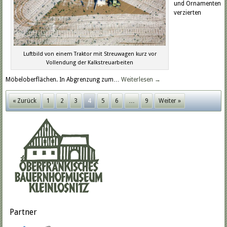
und Ornamenten
verzierten
Luftbild von einem Traktor mit Streuwagen kurz vor
Vollendung der Kalkstreuarbeiten
Möbeloberflächen. In Abgrenzung zum…
Weiterlesen
→
« Zurück
1
2
3
4
5
6
…
9
Weiter »
Partner