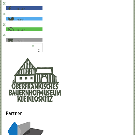
teilen
tweet
teilen
mail
Partner