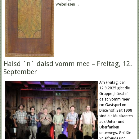
Weiterlesen
→
Haisd ´n´ daisd vomm mee – Freitag, 12.
September
Am Freitag, den
12.9.2025 gibt die
Gruppe „häisd ’n‘
däisd vomm mee“
ein Gastspiel im
Dietelhof. Seit 1998
sind die Musikanten
aus Unter- und
Oberfanken
unterwegs. Größte
Spielfreude und