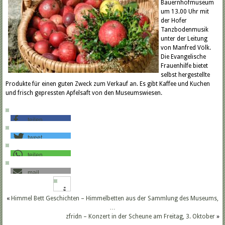
Bauernhofmuseum
um 13.00 Uhr mit
der Hofer
Tanzbodenmusik
unter der Leitung
von Manfred Völk.
Die Evangelische
Frauenhilfe bietet
selbst hergestellte
Produkte für einen guten Zweck zum Verkauf an. Es gibt Kaffee und Kuchen
und frisch gepressten Apfelsaft von den Museumswiesen.
teilen
tweet
teilen
mail
«
Himmel Bett Geschichten – Himmelbetten aus der Sammlung des Museums,
…
zfridn – Konzert in der Scheune am Freitag, 3. Oktober
»