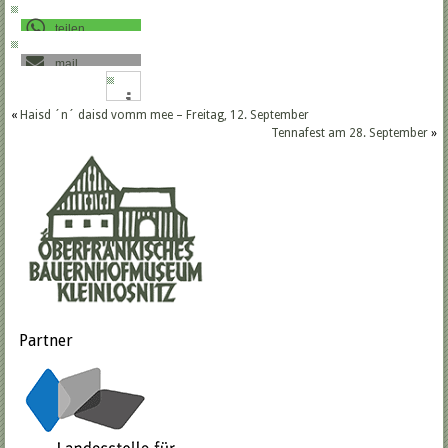
teilen
mail
«
Haisd ´n´ daisd vomm mee – Freitag, 12. September
Tennafest am 28. September
»
Partner