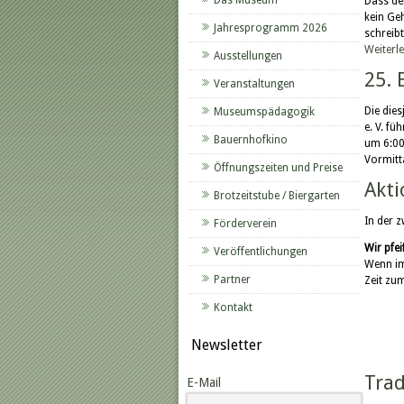
Das Museum
Dass de
kein Ge
Jahresprogramm 2026
schreib
Weiterl
Ausstellungen
25. 
Veranstaltungen
Die die
Museumspädagogik
e. V. fü
Bauernhofkino
um 6:00
Vormit
Öffnungszeiten und Preise
Akti
Brotzeitstube / Biergarten
In der z
Förderverein
Wir pfe
Veröffentlichungen
Wenn im
Partner
Zeit zu
Kontakt
Newsletter
Trad
E-Mail