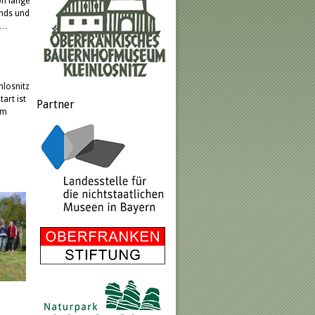
on lange
ands und
t…
nlosnitz
art ist
Partner
Am