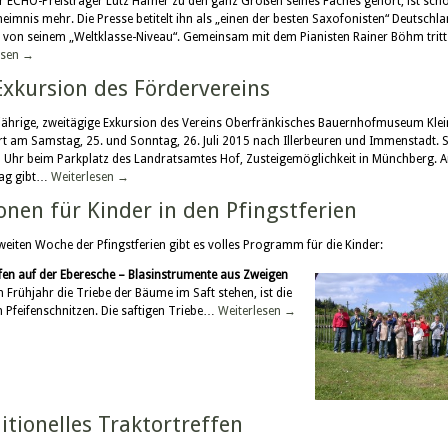
r ECHO-Preisträger Lutz Häfner zu den ganz Großen seines Faches gehört, ist sch
heimnis mehr. Die Presse betitelt ihn als „einen der besten Saxofonisten“ Deutschl
t von seinem „Weltklasse-Niveau“. Gemeinsam mit dem Pianisten Rainer Böhm trit
esen
→
Exkursion des Fördervereins
sjährige, zweitägige Exkursion des Vereins Oberfränkisches Bauernhofmuseum Klei
hrt am Samstag, 25. und Sonntag, 26. Juli 2015 nach Illerbeuren und Immenstadt. St
 Uhr beim Parkplatz des Landratsamtes Hof, Zusteigemöglichkeit in Münchberg. 
tag gibt…
Weiterlesen
→
onen für Kinder in den Pfingstferien
weiten Woche der Pfingstferien gibt es volles Programm für die Kinder:
ifen auf der Eberesche – Blasinstrumente aus Zweigen
 Frühjahr die Triebe der Bäume im Saft stehen, ist die
m Pfeifenschnitzen. Die saftigen Triebe…
Weiterlesen
→
itionelles Traktortreffen