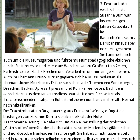
3. Februar leider
verabschiedet.
Susanne Dürr war
bis vor einigen
Jahren Kassenkraft
im
Bauernhofmuseum .
Darüber hinaus aber
noch einiges mehr:
Sie kümmerte sich
auch um die Museumsgärten und führte museumspädagogische Aktionen
durch. Sie führte vor und leitete an: Waschen wie zu Großmutters Zeiten,
Perlenstrickerei, Flachs Brechen und Verarbeiten, um nur einige zu nennen.
Auch ihr Ehemann Bruno Dürr engagierte sich bei Museumsfesten als
ehrenamtlicher Mitarbeiter. Er fuchste sich in viele Themen ein: Windenergie,
Dreschen, Backen, Apfelsaft pressen und Kornkaffee rösten. Nach dem
Ausscheiden aus dem Museumsdienst war sie freiberuflich weiter als
Trachtenschneiderin tätig. Im Ruhestand ziehen nun beide in ihre alte Heimat
nach Mittelfranken.
Die Trachtenberaterin Birgit Jauernig aus Frensdorf würdigte jüngst die
Leistungen von Susanne Dürr als treibende Kraft der Hofer
Trachtenerneuerung. Sie habe sich um die Neuherstellung des typischen
„Gitterstoffes“ bemüht, der als charakteristisches Merkmal vogtländischer
und nordostoberfränkischer Trachten gilt. Sie habe Schnittmuster erstellt
und in Nähkursen vielen Teilnehmern zu einem selbstgenähten Trachtenstück