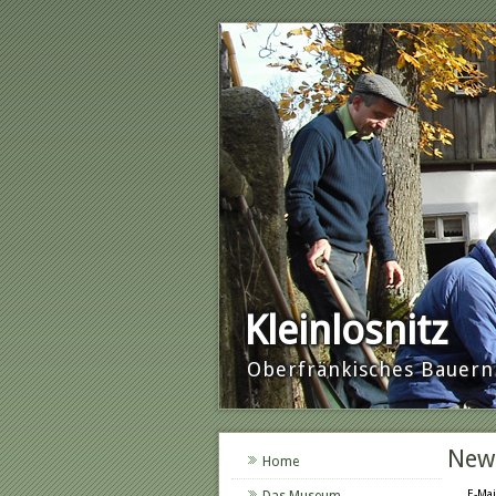
Kleinlosnitz
Oberfränkisches Baue
News
Home
E-Mai