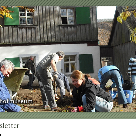
rnhofmuseum
letter
l