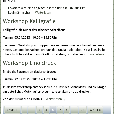
Ihr Profil:
Erwartet wird eine abgeschlossene Berufsausbildung im
kaufmännischen…
Weiterlesen
→
Workshop Kalligrafie
Kalligrafie, die Kunst des schönen Schreibens
Termin: 05.04.2025 10:00 – 15:30 Uhr
Bei diesem Workshop schnuppern wir in dieses wunderschöne Handwerk
hinein. Genauer betrachten wir uns das Unziale-Alphabet. Diese klassische
Bibelschrift besteht nur aus Großbuchstaben, ist daher sehr…
Weiterlesen
→
Workshop Linoldruck
Erlebe die Faszination des Linoldrucks!
Termin: 22.03.2025 10:00 – 15:30 Uhr
In diesem Workshop entdeckst du die Kunst des Schneidens und die Magie,
ein österliches Motiv auf Linoleum zu gestalten und zu drucken.
Von der Auswahl des Motivs…
Weiterlesen
→
« Zurück
1
…
4
5
6
7
8
…
73
Weiter »