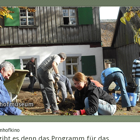
rnhofmuseum
nhofkino
ibt es denn das Programm für das