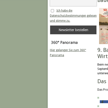
Bau
Ich habe die
Datenschutzbestimmungen gelesen
und stimme zu.
360° Panorama
9. B
Hier gelangen Sie zum 360°
Wirt
Panorama
Beim ne
Septemb
unterwe
Das
Das Pro