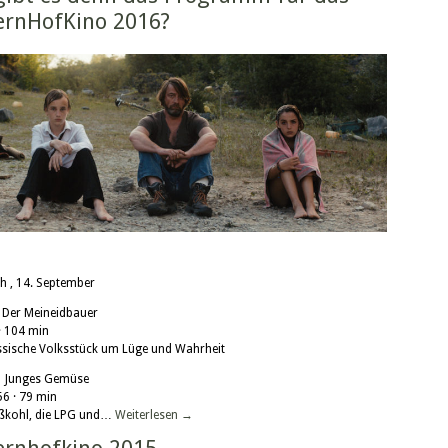
ernHofKino 2016?
h , 14. September
Der Meineidbauer
· 104 min
ssische Volksstück um Lüge und Wahrheit
 Junges Gemüse
6 · 79 min
ßkohl, die LPG und…
Weiterlesen
→