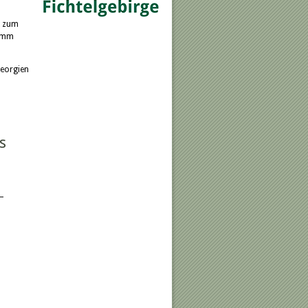
s zum
ramm
Georgien
s
 –