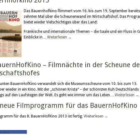
ernhofkino 2015
Das Bauernhofkino flimmert vom 16. bis zum 19. September bereit
zehnten Mal über die Scheunenwand im Wirtschaftshof. Das Prog
bietet wieder Vielschichtiges über das Land:
Fränkische und internationale Themen – die Saale und ein Fluss in 
Einblicke in…
Weiterlesen
→
auernHofKino – Filmnächte in der Scheune de
schaftshofes
unten BauernHofKino verwandelt sich die Museumsscheune vom 10. bis zum 13.
er wieder in ein Kino. Mit der „schönen Krista“ – der schönsten Kuh Deutschlands
gs auf den Laufstegen der Welt. Es geht wie immer um das Leben…
Weiterlesen
→
 neue Filmprogramm für das BauernHofKino
gramm für das 8. BauernHofKino 2013 ist fertig.
Weiterlesen
→
teilen