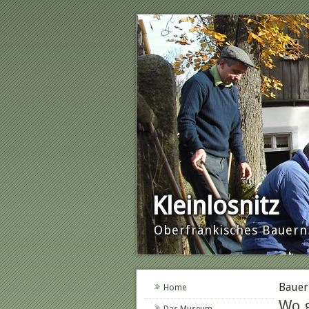
Kleinlosnitz
Oberfränkisches Baue
Bauer
Home
Wo g