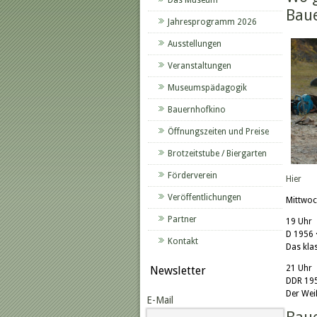
Das Museum
Bau
Jahresprogramm 2026
Ausstellungen
Veranstaltungen
Museumspädagogik
Bauernhofkino
Öffnungszeiten und Preise
Brotzeitstube / Biergarten
Förderverein
Hier
Veröffentlichungen
Mittwoc
Partner
19 Uhr 
D 1956 
Kontakt
Das kla
21 Uhr
Newsletter
DDR 195
Der Wei
E-Mail