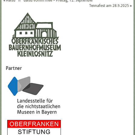
«
Häisd ´n´ däisd vomm mee – Freitag, 12. September
Tennafest am 28.9.2025
»
Partner