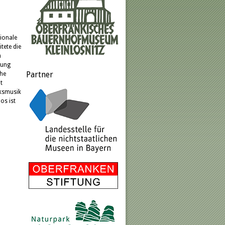
gionale
tete die
m
lung
Partner
che
t
lksmusik
os ist