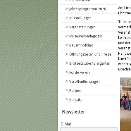
Das Museum
Am Lich
Jahresprogramm 2026
Lichtme
Ausstellungen
Themen 
Veranstaltungen
Vermark
Veranst
Museumspädagogik
Lehrrei
und der
Bauernhofkino
Veranst
Handwer
Öffnungszeiten und Preise
feiert 
Brotzeitstube / Biergarten
wieder 
Oberfrä
Förderverein
Veröffentlichungen
Partner
Kontakt
Newsletter
E-Mail