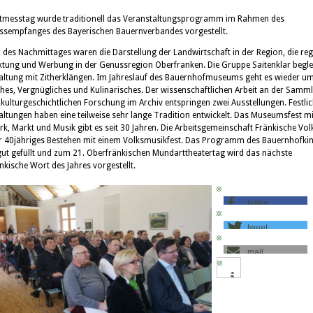
tmesstag wurde traditionell das Veranstaltungsprogramm im Rahmen des
ssempfanges des Bayerischen Bauernverbandes vorgestellt.
des Nachmittages waren die Darstellung der Landwirtschaft in der Region, die re
tung und Werbung in der Genussregion Oberfranken. Die Gruppe Saitenklar beglei
altung mit Zitherklängen. Im Jahreslauf des Bauernhofmuseums geht es wieder u
ches, Vergnügliches und Kulinarisches. Der wissenschaftlichen Arbeit an der Samm
 kulturgeschichtlichen Forschung im Archiv entspringen zwei Ausstellungen. Festli
altungen haben eine teilweise sehr lange Tradition entwickelt. Das Museumsfest mi
k, Markt und Musik gibt es seit 30 Jahren. Die Arbeitsgemeinschaft Fränkische Vo
Ihr 40jähriges Bestehen mit einem Volksmusikfest. Das Programm des Bauernhofkin
gut gefüllt und zum 21. Oberfränkischen Mundarttheatertag wird das nächste
nkische Wort des Jahres vorgestellt.
teilen
tweet
mail