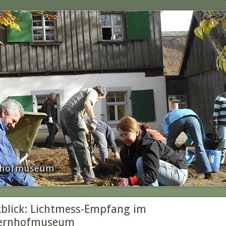
rnhofmuseum
blick: Lichtmess-Empfang im
ernhofmuseum