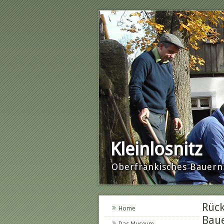
Kleinlosnitz
Oberfränkisches Baue
Rück
Home
Bau