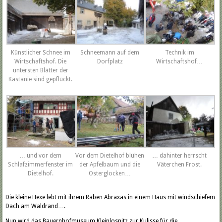
Künstlicher Schnee im
Schneemann auf dem
Technik im
Wirtschaftshof. Die
Dorfplatz
Wirtschaftshof…
untersten Blätter der
Kastanie sind gepflückt.
… und vor dem
Vor dem Dietelhof blühen
… dahinter herrscht
Schlafzimmerfenster im
der Apfelbaum und die
Väterchen Frost.
Dietelhof.
Osterglocken…
Die kleine Hexe lebt mit ihrem Raben Abraxas in einem Haus mit windschiefem
Dach am Waldrand….
Nun wird das Bauernhofmuseum Kleinlosnitz zur Kulisse für die