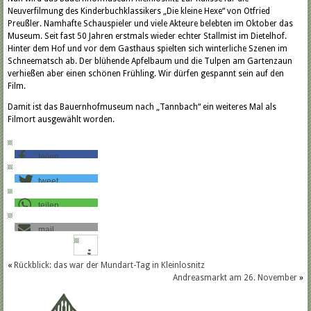
Neuverfilmung des Kinderbuchklassikers „Die kleine Hexe“ von Otfried
Preußler. Namhafte Schauspieler und viele Akteure belebten im Oktober das
Museum. Seit fast 50 Jahren erstmals wieder echter Stallmist im Dietelhof.
Hinter dem Hof und vor dem Gasthaus spielten sich winterliche Szenen im
Schneematsch ab. Der blühende Apfelbaum und die Tulpen am Gartenzaun
verhießen aber einen schönen Frühling. Wir dürfen gespannt sein auf den
Film.
Damit ist das Bauernhofmuseum nach „Tannbach“ ein weiteres Mal als
Filmort ausgewählt worden.
teilen
tweet
teilen
mail
«
Rückblick: das war der Mundart-Tag in Kleinlosnitz
Andreasmarkt am 26. November
»