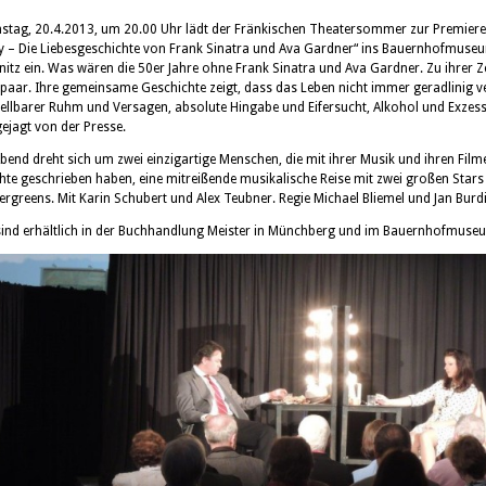
tag, 20.4.2013, um 20.00 Uhr lädt der Fränkischen Theatersommer zur Premier
 – Die Liebesgeschichte von Frank Sinatra und Ava Gardner“ ins Bauernhofmuse
nitz ein.
Was wären die 50er Jahre ohne Frank Sinatra und Ava Gardner. Zu ihrer Ze
paar. Ihre gemeinsame Geschichte zeigt, dass das Leben nicht immer geradlinig ve
ellbarer Ruhm und Versagen, absolute Hingabe und Eifersucht, Alkohol und Exzess
ejagt von der Presse.
Abend dreht sich um zwei einzigartige Menschen, die mit ihrer Musik und ihren Film
hte geschrieben haben, eine mitreißende musikalische Reise mit zwei großen Stars
ergreens. Mit Karin Schubert und Alex Teubner. Regie Michael Bliemel und Jan Burdi
sind erhältlich in der Buchhandlung Meister in Münchberg und im Bauernhofmuse