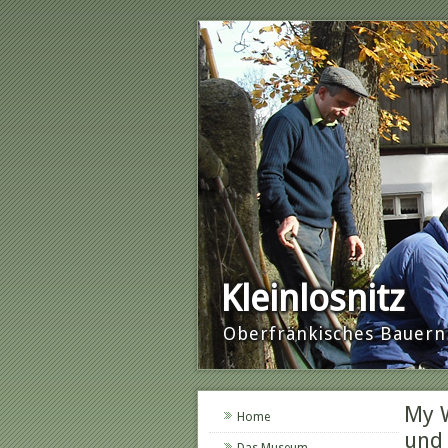
Kleinlosnitz
Oberfränkisches Baue
My W
Home
und