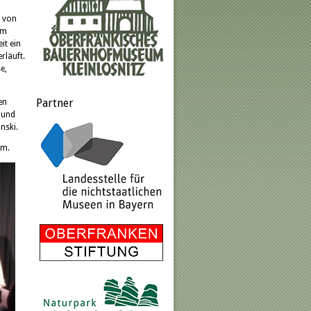
e von
um
it ein
rläuft.
e,
Partner
en
 und
nski.
um.