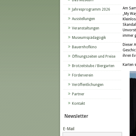
Das Museum
Am Sams
Jahresprogramm 2026
„My Way
Ausstellungen
Kleinlos
Skandal
Veranstaltungen
Unvorst
immer g
Museumspädagogik
Dieser 
Bauernhofkino
Geschic
ihren Ev
Öffnungszeiten und Preise
Karten 
Brotzeitstube / Biergarten
Förderverein
Veröffentlichungen
Partner
Kontakt
Newsletter
E-Mail