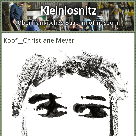
Kleinlosnitz
Oberfränkisches Bauernhofmuseum
Kopf__Christiane Meyer