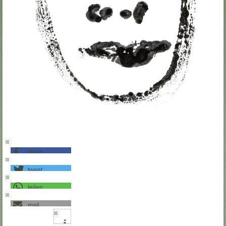
teilen
tweet
teilen
mail