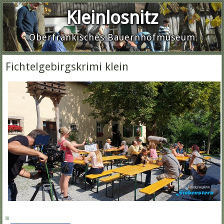
Kleinlosnitz
Oberfränkisches Bauernhofmuseum
Fichtelgebirgskrimi klein