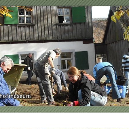
rnhofmuseum
n