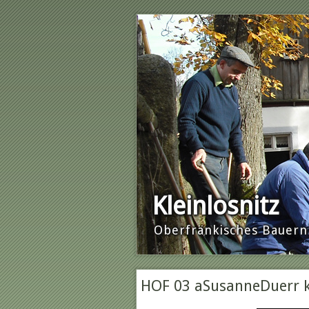
Kleinlosnitz
Oberfränkisches Baue
HOF 03 aSusanneDuerr k