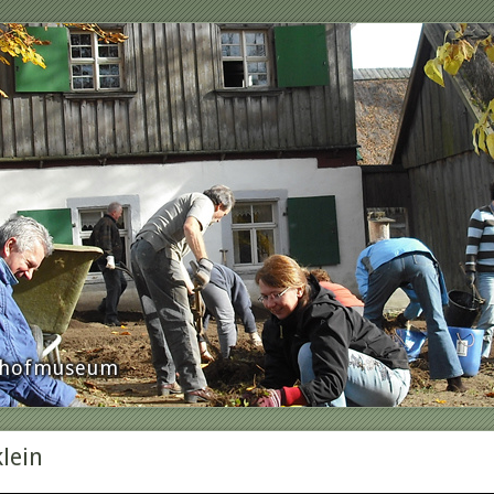
rnhofmuseum
lein