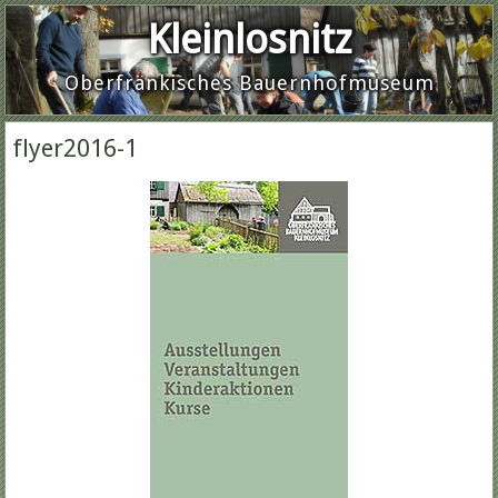
Kleinlosnitz
Oberfränkisches Bauernhofmuseum
flyer2016-1