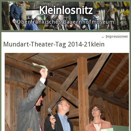
Kleinlosnitz
Oberfränkisches Bauernhofmuseum
←
Impressionen
Mundart-Theater-Tag 2014-21klein